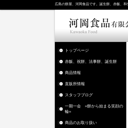
広島の餅屋、河岡食品です。誕生餅、赤飯、和
トップページ
赤飯、祝餅、法事餅、誕生餅
商品情報
直販所情報
スタッフブログ
一期一会 =餅から始まる笑顔の
輪=
商品のお取り扱い