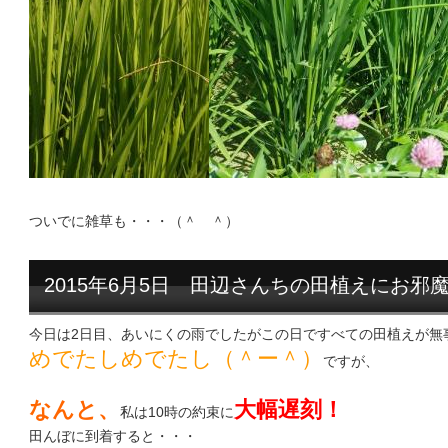
ついでに雑草も・・・（＾ ＾）
2015年6月5日 田辺さんちの田植えにお邪
今日は2日目、あいにくの雨でしたがこの日ですべての田植えが無
めでたしめでたし
（＾ー＾）
ですが、
なんと、
大幅遅刻！
私は10時の約束に
田んぼに到着すると・・・