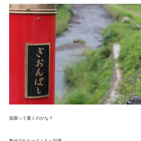
祗園って書くのかな？
数分でたなべさんちへ到着。