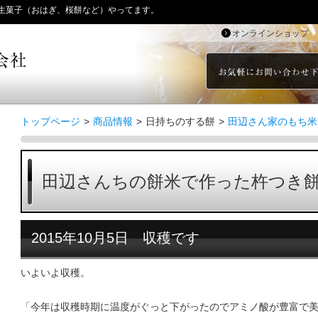
生菓子（おはぎ、桜餅など）やってます。
オンラインショップ
トップページ
>
商品情報
>
日持ちのする餅
>
田辺さん家のもち米
田辺さんちの餅米で作った杵つき餅2
2015年10月5日 収穫です
いよいよ収穫。
「今年は収穫時期に温度がぐっと下がったのでアミノ酸が豊富で